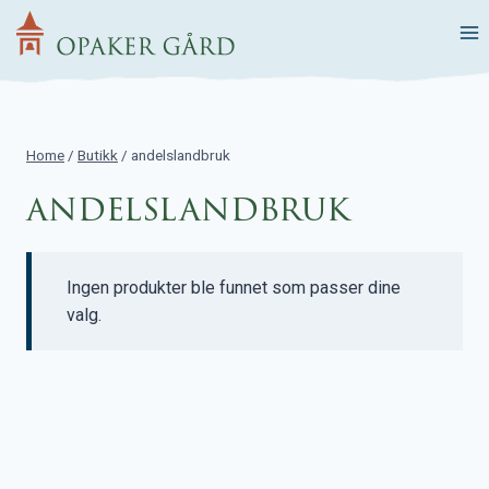
Skip
to
content
Home
/
Butikk
/
andelslandbruk
andelslandbruk
Ingen produkter ble funnet som passer dine
valg.